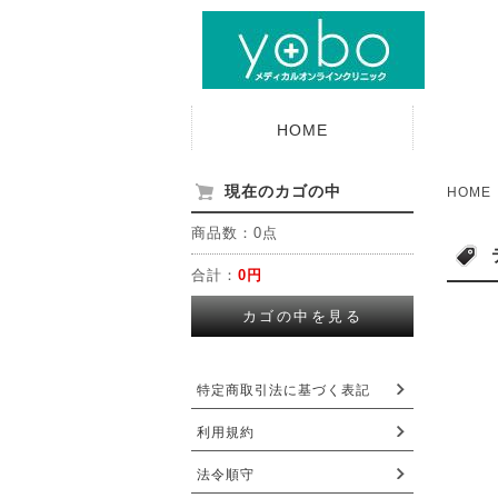
HOME
現在のカゴの中
HOME
商品数：0点
合計：
0円
カゴの中を見る
特定商取引法に基づく表記
利用規約
法令順守