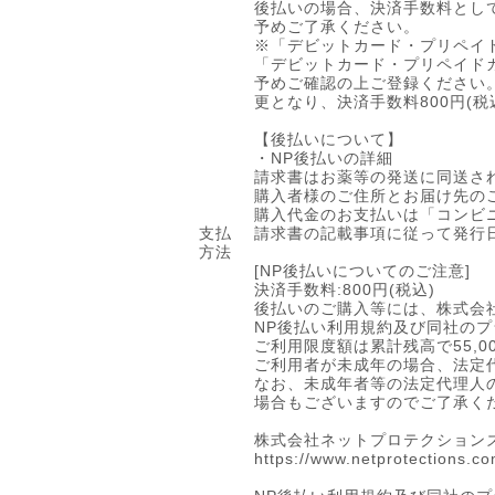
後払いの場合、決済手数料として
予めご了承ください。
※「デビットカード・プリペイ
「デビットカード・プリペイド
予めご確認の上ご登録ください
更となり、決済手数料800円(
【後払いについて】
・NP後払いの詳細
請求書はお薬等の発送に同送さ
購入者様のご住所とお届け先の
購入代金のお支払いは「コンビニ
支払
請求書の記載事項に従って発行
方法
[NP後払いについてのご注意]
決済手数料:800円(税込)
後払いのご購入等には、株式会
NP後払い利用規約及び同社の
ご利用限度額は累計残高で55,
ご利用者が未成年の場合、法定
なお、未成年者等の法定代理人
場合もございますのでご了承く
株式会社ネットプロテクション
https://www.netprotections.co