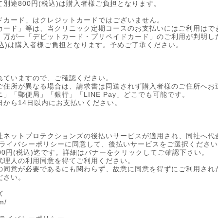
別途800円(税込)は購入者様ご負担となります。
ドカード」はクレジットカードではございません。
カード」等は、当クリニック定期コースのお支払いにはご利用はで
。万が一「デビットカード・プリペイドカード」のご利用が判明し
税込)は購入者様ご負担となります。予めご了承ください。
れていますので、ご確認ください。
ご住所が異なる場合は、請求書は同送されず購入者様のご住所へお
」「郵便局」「銀行」「LINE Pay」どこでも可能です。
日から14日以内にお支払いください。
社ネットプロテクションズの後払いサービスが適用され、同社へ代
プライバシーポリシーに同意して、後払いサービスをご選択くださ
000円(税込)迄です。詳細はバナーをクリックしてご確認下さい。
代理人の利用同意を得てご利用ください。
の同意が必要であるにも関わらず、故意に同意を得ずにご利用され
ださい。
ズ
m/