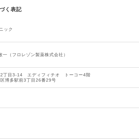
づく表記
リニック
、松本敬一（フロレゾン製薬株式会社）
橋2丁目3-14 エディフィチオ トーコー4階
多区博多駅前3丁目26番29号