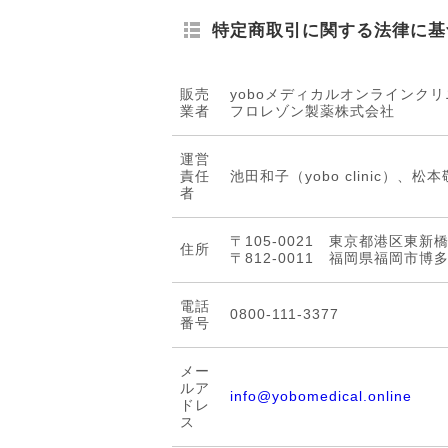
特定商取引に関する法律に基
販売
yoboメディカルオンラインク
業者
フロレゾン製薬株式会社
運営
責任
池田和子（yobo clinic）
者
〒105-0021 東京都港区東新
住所
〒812-0011 福岡県福岡市博
電話
0800-111-3377
番号
メー
ルア
info@yobomedical.online
ドレ
ス