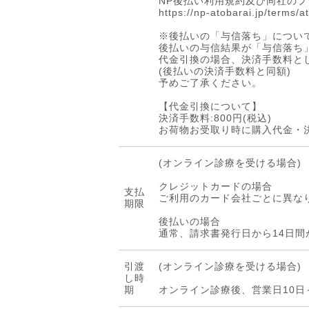
NP後払い利用規約及び同社の
https://np-atobarai.jp/terms/a
※後払いの「与信落ち」につい
後払いの与信結果が「与信落ち
代金引換の場合、決済手数料とし
(後払いの決済手数料と同額)
予めご了承ください。
【代金引換について】
決済手数料:800円(税込)
お荷物お受取り時に購入代金・
(オンライン診療を受ける場合)
クレジットカードの場合
支払
ご利用のカード会社ごとに異な
期限
後払いの場合
通常、請求書発行日から14日
引渡
(オンライン診療を受ける場合)
し時
期
オンライン診療後、営業日10日