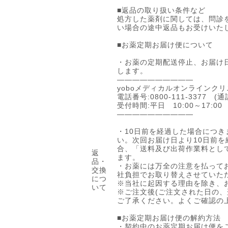
■返品の取り扱い条件など
処方した薬剤に関しては、問診
い場合の途中返品もお受けいた
■お薬定期お届け便について
・お薬の定期配送停止、お届け
します。
――――――――――
yoboメディカルオンラインク
電話番号:0800-111-3377 (
受付時間:平日 10:00～17:00
――――――――――
・10日前を経過した場合につ
い。次回お届け日より10日前
合、「送料及び出荷作業料として
返
ます。
品・
・お薬には万全の注意を払って
交換
社負担でお取り替えさせていた
につ
※当社に起因する理由を除き、
いて
※ご注文後(ご注文された日の、
ご了承ください。よくご確認の
■お薬定期お届け便の解約方法
・契約中のお薬定期お届け便を