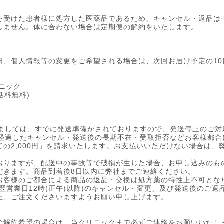
を受けた患者様に処方した医薬品であるため、キャンセル・返品は
しません。体に合わない場合は定期便の解約をいたします。
日、個人情報等の変更をご希望される場合は、次回お届け予定の1
リニック
通話料無料)
きましては、すでに発送準備がされておりますので、発送停止のご
を経過したキャンセル・発送後の長期不在・受取拒否などお客様都
の2,000円」を請求いたします。お支払いいただけない場合は、
おりますが、配送中の事故等で破損が生じた場合、お申し込みのも
だきます。商品到着後8日以内に弊社までご連絡ください。
お客様のご都合による商品の返品・交換は処方薬の特性上不可とな
翌営業日12時(正午)以降)のキャンセル・変更、及び発送後のご
上、ご注文くださいますようお願い申し上げます。
ご解約希望の場合は、当クリニックまで必ずご連絡をお願いいたし