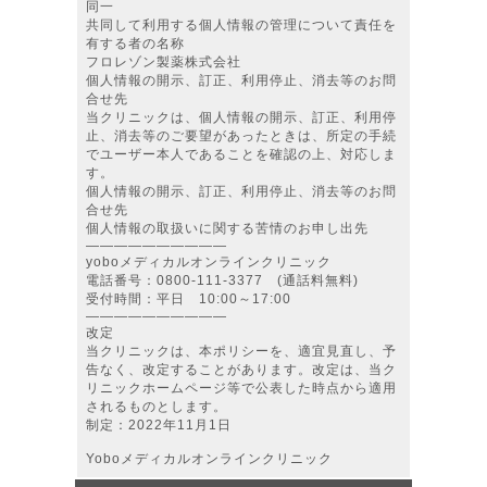
同一
共同して利用する個人情報の管理について責任を
有する者の名称
フロレゾン製薬株式会社
個人情報の開示、訂正、利用停止、消去等のお問
合せ先
当クリニックは、個人情報の開示、訂正、利用停
止、消去等のご要望があったときは、所定の手続
でユーザー本人であることを確認の上、対応しま
す。
個人情報の開示、訂正、利用停止、消去等のお問
合せ先
個人情報の取扱いに関する苦情のお申し出先
――――――――――
yoboメディカルオンラインクリニック
電話番号：0800-111-3377 (通話料無料)
受付時間：平日 10:00～17:00
――――――――――
改定
当クリニックは、本ポリシーを、適宜見直し、予
告なく、改定することがあります。改定は、当ク
リニックホームページ等で公表した時点から適用
されるものとします。
制定：2022年11月1日
Yoboメディカルオンラインクリニック