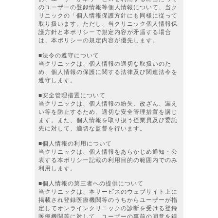
のユーザーの登録情報等個人情報について、当ク
リニックの「個人情報保護方針にも同様に従って
取り扱います。ただし、当クリニック個人情報保
護方針と本ポリシーで規定内容が矛盾する場合
は、本ポリシーの規定内容が優先します。
■法令の遵守について
当クリニックは、個人情報の適切な取扱いのた
め、個人情報の保護に関する法律及び関連法令を
遵守します。
■安全管理措置について
当クリニックは、個人情報の紛失、改ざん、漏え
い等を防止するため、適切な安全管理措置を講じ
ます。また、個人情報を取り扱う従業員及び委託
先に対して、適切な監督を行います。
■個人情報の利用について
当クリニックは、個人情報をあらかじめ通知・公
表する本ポリシー記載の利用目的の範囲内でのみ
利用します。
■個人情報の第三者への提供について
当クリニックは、本サービスのウェブサイト上に
掲載され登録医療機関等のうちからユーザーが指
定してオンラインクリニックの診断を受ける登録
医療機関等に対して、ユーザーの事前の同意を得