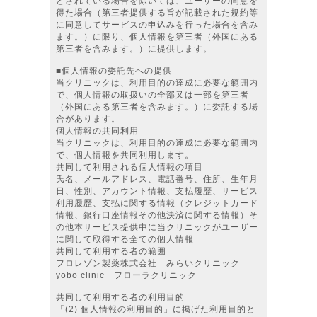
とされている場合を除いては、ユーザーの同意を
得た場合（第三者提供する旨が記載された規約等
に同意してサービスの申込みを行った場合を含み
ます。）に限り、個人情報を第三者（外国にある
第三者を含みます。）に提供します。
■個人情報の委託先への提供
当クリニックは、利用目的の達成に必要な範囲内
で、個人情報の取扱いの全部又は一部を第三者
（外国にある第三者を含みます。）に委託する場
合があります。
個人情報の共同利用
当クリニックは、利用目的の達成に必要な範囲内
で、個人情報を共同利用します。
共同して利用される個人情報の項目
氏名、メールアドレス、電話番号、住所、生年月
日、性別、アカウント情報、支払履歴、サービス
利用履歴、支払に関する情報（クレジットカード
情報、銀行口座情報その他決済に関する情報）そ
の他本サービス提供中に当クリニックがユーザー
に関して取得する全ての個人情報
共同して利用する者の範囲
フロレゾン製薬株式会社 みらいクリニック
yobo clinic フローラクリニック
共同して利用する者の利用目的
「(2) 個人情報の利用目的」に掲げた利用目的と