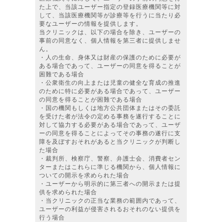
た上で、当該ユーザー指定の登録医療機関等に対
して、当該医療機関等が診療等を行うに当たり必
要なユーザーの情報を提供します。
当クリニックは、以下の場合を除き、ユーザーの
事前の同意なく、個人情報を第三者に提供しませ
ん。
・人の生命、身体又は財産の保護のために必要が
ある場合であって、ユーザーの同意を得ることが
困難である場合
・公衆衛生の向上または児童の健全な育成の推進
のために特に必要がある場合であって、ユーザー
の同意を得ることが困難である場合
・国の機関もしくは地方公共団体またはその委託
を受けた者が法令の定める事務を遂行することに
対して協力する必要がある場合であって、ユーザ
ーの同意を得ることによってその事務の遂行に支
障を及ぼすおそれがあると当クリニックが判断し
た場合
・裁判所、検察庁、警察、弁護士会、消費者セン
ターまたはこれらに準じる機関から、個人情報に
ついての開示を求められた場合
・ユーザーから明示的に第三者への開示または提
供を求められた場合
・当クリニックの正当な業務の範囲内であって、
ユーザーの利益が侵害されるおそれのない提供を
行う場合