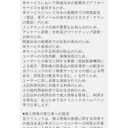
本サービスにおいて関連法令の範囲内でアフター
サービスを提供するため。
本サービスについて法令の範囲内での情報提供
（電話、電子メールの送付及びカタログ・チラシ
の郵送）のため。
メンテナンスその他の重要なお知らせのため。
アンケート調査・分析及びマーケティング調査・
分析のため。
関連法令の範囲内での広告の表示のため。
本サービス改善のため。
本サービスの不正利用の防止のため。
ユーザーの与信判断、債権回収のため。
ユーザーとの取引に関する事務（登録医療機関に
よる処方・調剤後の医薬品の指定場所への配送や
当クリニックの行う検査サービスその他による問
合せ、回収及び配送等を含む。）を行うため。
ユーザーに対し必要な連絡を行うため。
上記利用目的に付随する利用のため。
その他利用規約等で定める目的のため。
上記以外の利用目的で個人情報を取得し、利用す
る場合は、あらためて当クリニックホームページ
等で公表します。
■個人情報の第三者への提供
当クリニックは、個人情報の保護に関する法律そ
の他法令及び本ポリシーでユーザーの同意が不要